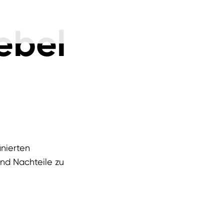
ebel
inierten
und Nachteile zu