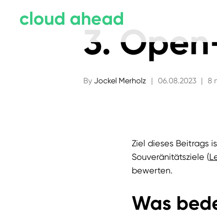
cloud ahead
3. Open
By
Jockel Merholz
|
06.08.2023
|
8 
Ziel dieses Beitrags 
Souveränitätsziele (
L
bewerten.
Was bede