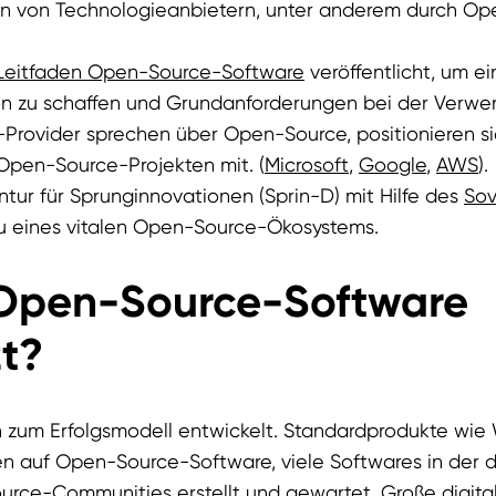
n von Technologieanbietern, unter anderem durch Op
Leitfaden Open-Source-Software
veröffentlicht, um ei
ion zu schaffen und Grundanforderungen bei der Verwen
-Provider sprechen über Open-Source, positionieren sic
Open-Source-Projekten mit. (
Microsoft
,
Google
,
AWS
).
tur für Sprunginnovationen (Sprin-D) mit Hilfe des
Sov
u eines vitalen Open-Source-Ökosystems.
Open-Source-Software
t?
 zum Erfolgsmodell entwickelt. Standardprodukte wie
n auf Open-Source-Software, viele Softwares in der dig
ce-Communities erstellt und gewartet. Große digital