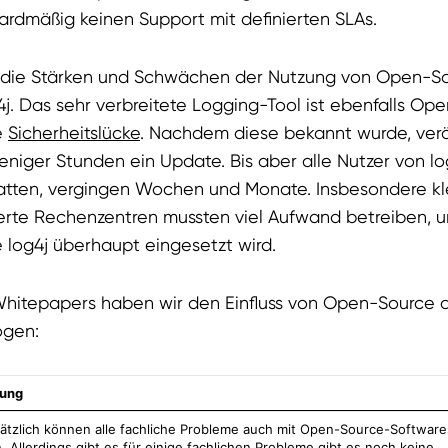
ardmäßig keinen Support mit definierten SLAs.
ür die Stärken und Schwächen der Nutzung von Open-S
j. Das sehr verbreitete Logging-Tool ist ebenfalls Op
e
Sicherheitslücke
. Nachdem diese bekannt wurde, veröf
iger Stunden ein Update. Bis aber alle Nutzer von lo
hatten, vergingen Wochen und Monate. Insbesondere k
sierte Rechenzentren mussten viel Aufwand betreiben, 
 log4j überhaupt eingesetzt wird.
hitepapers haben wir den Einfluss von Open-Source a
ogen:
ung
ätzlich können alle fachliche Probleme auch mit Open-Source-Software
 Allerdings gibt es für einige fachlichen Probleme gibt es noch keine