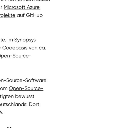
er
Microsoft Azure
ojekte
auf GitHub
te. Im Synopsys
e Codebasis von ca.
 Open-Source-
pen-Source-Software
tkom
Open-Source-
tigten bewusst
eutschlands: Dort
e.