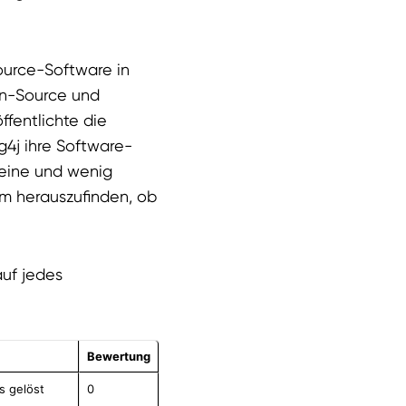
ource-Software in
en-Source und
fentlichte die
g4j ihre Software-
leine und wenig
um herauszufinden, ob
uf jedes
Bewertung
s gelöst
0