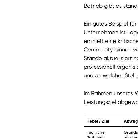
Betrieb gibt es stand
Ein gutes Beispiel f
Unternehmen ist Log4
enthielt eine kritisch
Community binnen wen
Stände aktualisiert 
professionell organi
und an welcher Stelle
Im Rahmen unseres W
Leistungsziel abgew
Hebel / Ziel
Abwäg
Fachliche
Grunds
Probleme
werden.