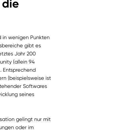
 die
d in wenigen Punkten
gsbereiche gibt es
etztes Jahr 200
ity (allein 94
n. Entsprechend
n (beispielsweise ist
stehender Softwares
icklung seines
ation gelingt nur mit
dungen oder im