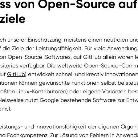
uss von Open-Source auf
ziele
h unserer Einschätzung, meistens einen neutralen un
f die Ziele der Leistungsfähigkeit. Für viele Anwendun
on Open-Source-Softwares, auf GitHub allein waren l
ositories verfügbar. Die weltweite Open-Source-Commun
auf
GitHub
) entwickelt schnell und kreativ Innovatione
ionen können gewünschte Funktionen selbst beisteuer
größten Linux-Kontributoren) oder eigene Varianten be
spielsweise nutzt Google bestehende Software zur Entw
ems).
eistungs- und Innovationsfähigkeit der eigenen Organis
und Fachkompetenz. Zur Lösung von Fehlern in Anwen