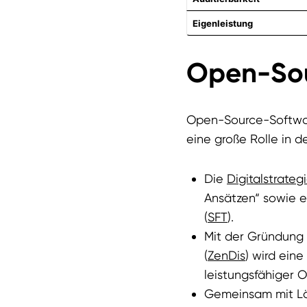
Eigenleistung
Open-Sou
Open-Source-Software
eine große Rolle in d
Die
Digitalstrateg
Ansätzen“ sowie ei
(
SFT
).
Mit der Gründung 
(
ZenDis
) wird ein
leistungsfähiger 
Gemeinsam mit Lä