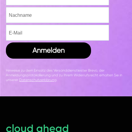
Anmelden
Hinweise zu dem Einsatz des Versanddienstleister Brevo, der
Anmeldungsprotokollierung und zu Ihrem Widerrufsrecht erhalten Sie in
unserer
Datenschutzerklärung
.
cloud ahead