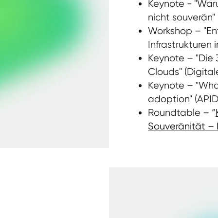
Keynote - "War
nicht souverän"
Workshop – "Ent
Infrastrukturen 
Keynote – "Die 
Clouds" (Digital
Keynote – "Wha
adoption" (APID
Roundtable – “
Souveränität – 