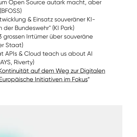
um Open Source autark macht, aber
 (BFOSS)
wicklung & Einsatz souveräner KI-
in der Bundeswehr" (KI Park)
3 grossen Irrtümer über souveräne
er Staat)
t APIs & Cloud teach us about AI
AYS, Riverty)
Kontinuität auf dem Weg zur Digitalen
Europäische Initiativen im Fokus
“