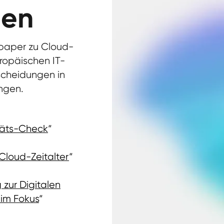
ien
epaper zu Cloud-
ropäischen IT-
scheidungen in
ngen.
itäts-Check
“
 Cloud-Zeitalter
“
zur Digitalen
 im Fokus
“