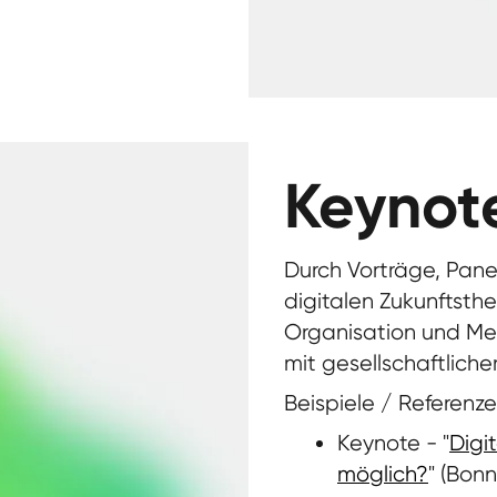
Keynot
Durch Vorträge, Pan
digitalen Zukunftst
Organisation und M
mit gesellschaftliche
Beispiele / Referenze
Keynote - "
Digi
möglich?
" (Bon