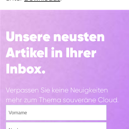
Unsere neusten
Artikel in Ihrer
Inbox.
Verpassen Sie keine Neuigkeiten
mehr zum Thema souveräne Cloud.