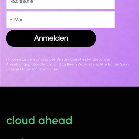
Anmelden
Hinweise zu dem Einsatz des Versanddienstleister Brevo, der
Anmeldungsprotokollierung und zu Ihrem Widerrufsrecht erhalten Sie in
unserer
Datenschutzerklärung
.
cloud ahead