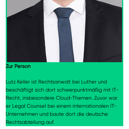
Zur Person
Lutz Keller ist Rechtsanwalt bei Luther und
beschäftigt sich dort schwerpunktmäßig mit IT-
Recht, insbesondere Cloud-Themen. Zuvor war
er Legal Counsel bei einem internationalen IT-
Unternehmen und baute dort die deutsche
Rechtsabteilung auf.