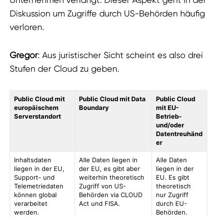
Diskussion um Zugriffe durch US-Behörden häufig
verloren.
Gregor
: Aus juristischer Sicht scheint es also drei
Stufen der Cloud zu geben.
Public Cloud mit
Public Cloud mit Data
Public Cloud
europäischem
Boundary
mit EU-
Serverstandort
Betrieb-
und/oder
Datentreuhänd
er
Inhaltsdaten
Alle Daten liegen in
Alle Daten
liegen in der EU,
der EU, es gibt aber
liegen in der
Support- und
weiterhin theoretisch
EU. Es gibt
Telemetriedaten
Zugriff von US-
theoretisch
können global
Behörden via CLOUD
nur Zugriff
verarbeitet
Act und FISA.
durch EU-
werden.
Behörden.