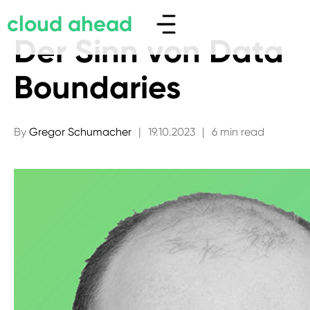
cloud ahead
Der Sinn von Data
Boundaries
By
Gregor Schumacher
|
19.10.2023
|
6 min read