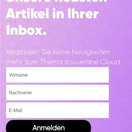
Artikel in Ihrer
Inbox.
Verpassen Sie keine Neuigkeiten
mehr zum Thema souveräne Cloud.
Anmelden