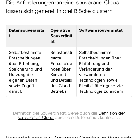
Die Anforderungen an eine souveräne Cloud
lassen sich generell in drei Blöcke clustern:
Datensouveränitä
Operative
Softwaresouveränität
t
Souveränit
ät
Selbstbestimmte
Selbstbesti
Selbstbestimmte
Entscheidungen
mmte
Entscheidungen über
über Erhebung,
Entscheidu
Einführung und
Speicherung und
ngen über
Veränderung der
Nutzung der
Konzept
verwendeten
eigenen Daten
und Details
Technologien sowie
sowie Zugriff
des Cloud-
Flexibilität eingesetzte
darauf.
Betriebs.
Technologie zu ändern.
Definition der Souveränität. Siehe auch die
Definition der
souveränen Cloud
durch die Datenschutzkonferenz.
Bewertet man die Aussagen Oracles im Vergleich