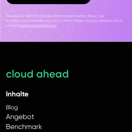
Hinweise zu dem Einsatz des Versanddienstleister Brevo, der
Anmeldungsprotokollierung und zu Ihrem Widerrufsrecht erhalten Sie in
unserer
Datenschutzerklärung
.
cloud ahead
Inhalte
Blog
Angebot
Benchmark