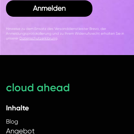
Anmelden
Hinweise zu dem Einsatz des Versanddienstleister Brevo, der
Anmeldungsprotokollierung und zu Ihrem Widerrufsrecht erhalten Sie in
unserer
Datenschutzerklärung
.
cloud ahead
Inhalte
Blog
Angebot