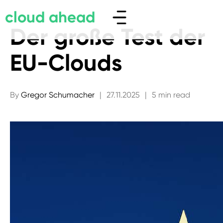
cloud ahead
Der große Test der
EU-Clouds
By
Gregor Schumacher
|
27.11.2025
|
5 min read