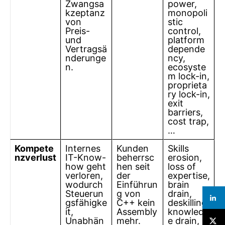
Zwangsa
power,
kzeptanz
monopoli
von
stic
Preis-
control,
und
platform
Vertragsä
depende
nderunge
ncy,
n.
ecosyste
m lock-in,
proprieta
ry lock-in,
exit
barriers,
cost trap,
…
Kompete
Internes
Kunden
Skills
nzverlust
IT-Know-
beherrsc
erosion,
how geht
hen seit
loss of
verloren,
der
expertise,
wodurch
Einführun
brain
Steuerun
g von
drain,
gsfähigke
C++ kein
deskilling,
it,
Assembly
knowledg
Unabhän
mehr.
e drain,