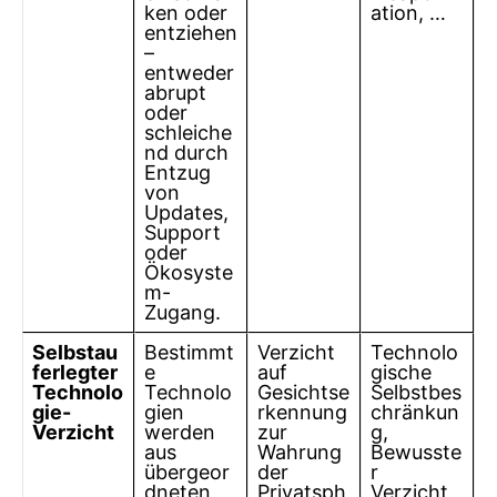
ken oder
ation, …
entziehen
–
entweder
abrupt
oder
schleiche
nd durch
Entzug
von
Updates,
Support
oder
Ökosyste
m-
Zugang.
Selbstau
Bestimmt
Verzicht
Technolo
ferlegter
e
auf
gische
Technolo
Technolo
Gesichtse
Selbstbes
gie-
gien
rkennung
chränkun
Verzicht
werden
zur
g,
aus
Wahrung
Bewusste
übergeor
der
r
dneten
Privatsph
Verzicht,