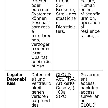
eigenen
offene
Failure,
oder
S3-
Human
externen
Buckets),
error,
Systemen
Streik des
Misconfig
können
staatliche
uration,
Geschäft
n
operation
sprozess
Dienstleis
al
e
ters.
resilience
unterbrec
failure, …
hen,
verzöger
n oder in
ihrer
Qualität
beeinträc
htigen.
Legaler
Datenhoh
CLOUD
Governm
Datenabf
eit und
Act
, FISA,
ent
luss
Vertraulic
Artikel10-
access,
hkeit
Gesetz, §
backdoor
gehen
100a
access,
verloren
StPO
surveillan
aufgrund
ce,
des
CLOUD