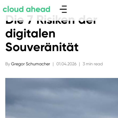
cloud ahead
Die 7 Risiken der
digitalen
Souveränität
By
Gregor Schumacher
|
01.04.2026
|
3 min read