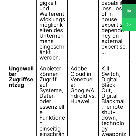
gigkeit
capability
und
loss, loss
Weiterent
of in-
wicklungs
house
möglichk
expertise,
eiten des
depende
Unterneh
ncy on
mens
external
eingeschr
expertise,
änkt
…
werden.
Ungewoll
Anbieter
Adobe
Kill
ter
können
Cloud in
Switch,
Zugriffse
Zugriff
Venezuel
Digital
ntzug
auf
a;
Black-
Systeme,
Google/A
Out,
Daten
ndroid vs.
Digital
oder
Huawei
Blackmail
essenziell
, remote
e
shut-
Funktione
down,
n
technolo
einseitig
gy
einschrän
weaponiz