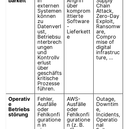
barkeit
in
Angriff
Supply
externen
über
Chain
Systemen
komprom
Attack,
können
ittierte
Zero-Day
zu
Software
Exploit,
Datenverl
-
Ransomw
ust,
Lieferkett
are,
Betriebsu
e
Compro
nterbrech
mise of
ungen
digital
und
infrastruc
Kontrollv
ture, …
erlust
über
geschäfts
kritische
Prozesse
führen.
Operativ
Fehler,
AWS-
Outage,
e
Ausfälle
Ausfälle
Downtim
Betriebs
oder
oder
e,
störung
Fehlkonfi
Fehlkonfi
Incidents,
guratione
guratione
Operatio
n in
n (z. B.
nal