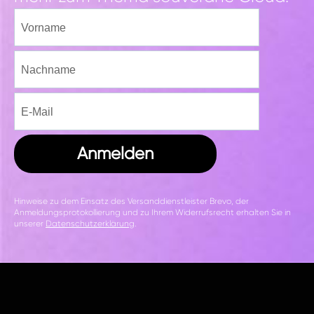
Anmelden
Hinweise zu dem Einsatz des Versanddienstleister Brevo, der
Anmeldungsprotokollierung und zu Ihrem Widerrufsrecht erhalten Sie in
unserer
Datenschutzerklärung
.