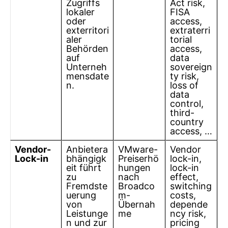
Zugriffs
Act risk,
lokaler
FISA
oder
access,
exterritori
extraterri
aler
torial
Behörden
access,
auf
data
Unterneh
sovereign
mensdate
ty risk,
n.
loss of
data
control,
third-
country
access, …
Vendor-
Anbietera
VMware-
Vendor
Lock-in
bhängigk
Preiserhö
lock-in,
eit führt
hungen
lock-in
zu
nach
effect,
Fremdste
Broadco
switching
uerung
m-
costs,
von
Übernah
depende
Leistunge
me
ncy risk,
n und zur
pricing