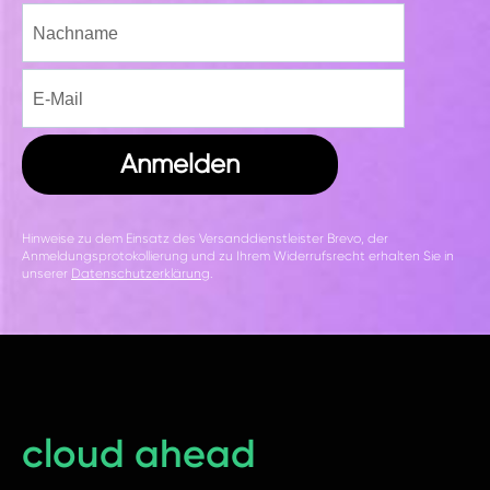
Anmelden
Hinweise zu dem Einsatz des Versanddienstleister Brevo, der
Anmeldungsprotokollierung und zu Ihrem Widerrufsrecht erhalten Sie in
unserer
Datenschutzerklärung
.
cloud ahead