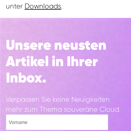
unter
Downloads
.
Unsere neusten
Artikel in Ihrer
Inbox.
Verpassen Sie keine Neuigkeiten
mehr zum Thema souveräne Cloud.