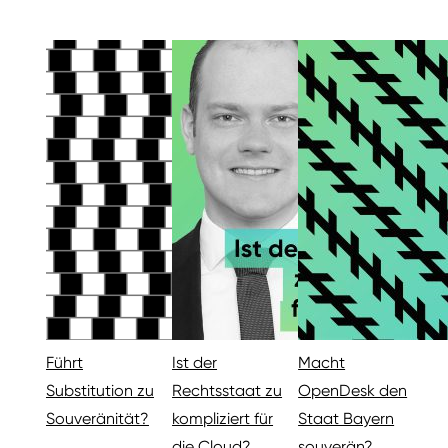
Führt
Ist der
Macht
Substitution zu
Rechtsstaat zu
OpenDesk den
Souveränität?
kompliziert für
Staat Bayern
die Cloud?
souverän?